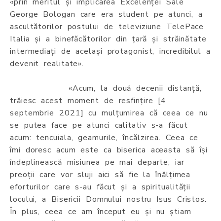
«prin meritul și implicarea Excelenței Sale
George Bologan care era student pe atunci, a
ascultătorilor postului de televiziune TelePace
Italia și a binefăcătorilor din țară și străinătate
intermediați de același protagonist, incredibilul a
devenit realitate».
«Acum, la două decenii distanță,
trăiesc acest moment de resfințire [4
septembrie 2021] cu mulțumirea că ceea ce nu
se putea face pe atunci calitativ s-a făcut
acum: tencuiala, geamurile, încălzirea. Ceea ce
îmi doresc acum este ca biserica aceasta să își
îndeplinească misiunea pe mai departe, iar
preoții care vor sluji aici să fie la înălțimea
eforturilor care s-au făcut și a spiritualității
locului, a Bisericii Domnului nostru Isus Cristos.
În plus, ceea ce am început eu și nu știam