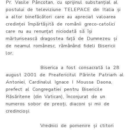
Pr. Vasile Pâncotan, cu sprijinul substanțial al
postului de televiziune TELEPACE din Italia și
a altor binefăcători care au apreciat valoarea
credinței împărtășită de românii greco-catolici
care nu au renunțat niciodată să își
mărturisească dragostea față de Dumnezeu și
de neamul românesc, rămânând fideli Bisericii
lor.
Biserica a fost consacrată la 28
august 2001 de Preafericitul Părinte Patriarh al
Antoniei, Cardinalul Ignace I Moussa Daona,
prefect al Congregatiei pentru Bisericile
Răsăritene (din Vatican), înconjurat de un
numeros sobor de preoți, diaconi și mii de
credincioși.
Vrednici de pomenire și ctitori