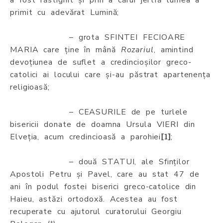
primit cu adevărat Lumină;
– grota SFINTEI FECIOARE
MARIA care ține în mână
Rozariul
, amintind
devoțiunea de suflet a credincioșilor greco-
catolici ai locului care și-au păstrat apartenența
religioasă;
– CEASURILE de pe turlele
bisericii donate de doamna Ursula VIERI din
Elveția, acum credincioasă a parohiei
;
[1]
– două STATUI, ale Sfinților
Apostoli Petru și Pavel, care au stat 47 de
ani în podul fostei biserici greco-catolice din
Haieu, astăzi ortodoxă. Acestea au fost
recuperate cu ajutorul curatorului Georgiu