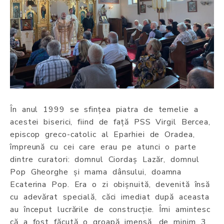
În anul 1999 se sfințea piatra de temelie a
acestei biserici, fiind de față PSS Virgil Bercea,
episcop greco-catolic al Eparhiei de Oradea,
împreună cu cei care erau pe atunci o parte
dintre curatori: domnul Ciordaș Lazăr, domnul
Pop Gheorghe și mama dânsului, doamna
Ecaterina Pop. Era o zi obișnuită, devenită însă
cu adevărat specială, căci imediat după aceasta
au început lucrările de construcție. Îmi amintesc
că a fost făcută o groapă imensă, de minim 3