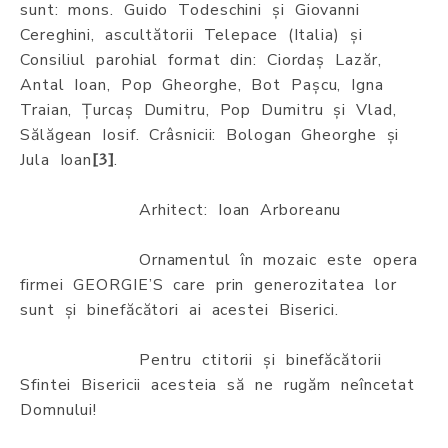
sunt: mons. Guido Todeschini și Giovanni
Cereghini, ascultătorii Telepace (Italia) și
Consiliul parohial format din: Ciordaș Lazăr,
Antal Ioan, Pop Gheorghe, Bot Pașcu, Igna
Traian, Țurcaș Dumitru, Pop Dumitru și Vlad,
Sălăgean Iosif. Crâsnicii: Bologan Gheorghe și
Jula Ioan
.
[3]
Arhitect: Ioan Arboreanu
Ornamentul în mozaic este opera
firmei GEORGIE’S care prin generozitatea lor
sunt și binefăcători ai acestei Biserici.
Pentru ctitorii și binefăcătorii
Sfintei Bisericii acesteia să ne rugăm neîncetat
Domnului!