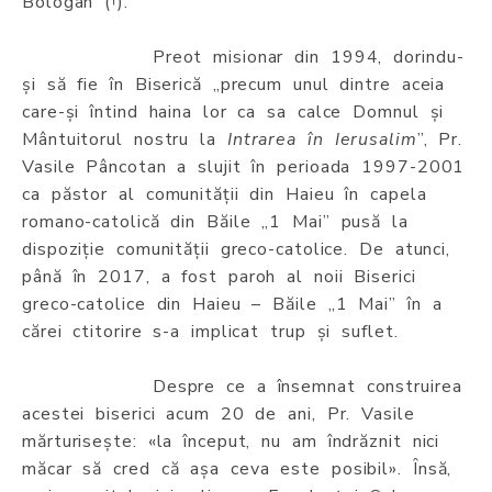
Bologan (†).
Preot misionar din 1994, dorindu-
și să fie în Biserică „precum unul dintre aceia
care-și întind haina lor ca sa calce Domnul și
Mântuitorul nostru la
Intrarea în Ierusalim
”, Pr.
Vasile Pâncotan a slujit în perioada 1997-2001
ca păstor al comunității din Haieu în capela
romano-catolică din Băile „1 Mai” pusă la
dispoziție comunității greco-catolice. De atunci,
până în 2017, a fost paroh al noii Biserici
greco-catolice din Haieu – Băile „1 Mai” în a
cărei ctitorire s-a implicat trup și suflet.
Despre ce a însemnat construirea
acestei biserici acum 20 de ani, Pr. Vasile
mărturisește: «la început, nu am îndrăznit nici
măcar să cred că așa ceva este posibil». Însă,