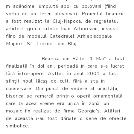
m adâncime, umplută apoi cu bolovani (fiind
vorba de un teren aluvionar). Proiectul bisericii
a fost realizat la Cluj-Napoca, de regretatul
arhitect greco-catolic Ioan Arboreanu, inspirat
fiind de modelul Catedralei Arhiepiscopale
Majore „Sf. Treime” din Blaj.
Biserica din Băile „1 Mai” a fost
finalizată în doi ani, perioadă în care s-a lucrat
fără întrerupere. Astfel, în anul 2001 a fost
sfințit noul lăcaș de cult, fără a sta în
conservare. Din punct de vedere al unicității,
biserica se remarcă printr-o operă ornamentală
care la acea vreme era unică în zonă: un
mozaic fin realizat de firma Georgie’s. Alături
de aceasta i-au fost dăruite o serie de obiecte
simbolice: