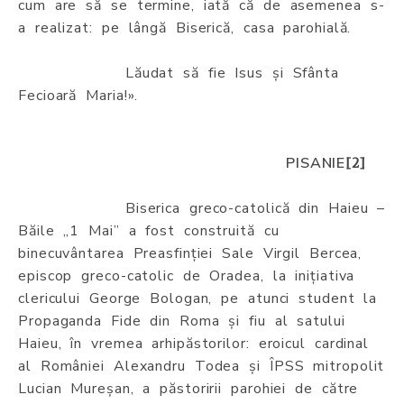
cum are să se termine, iată că de asemenea s-
a realizat: pe lângă Biserică, casa parohială.
Lăudat să fie Isus și Sfânta
Fecioară Maria!».
PISANIE
[2]
Biserica greco-catolică din Haieu –
Băile „1 Mai” a fost construită cu
binecuvântarea Preasfinției Sale Virgil Bercea,
episcop greco-catolic de Oradea, la inițiativa
clericului George Bologan, pe atunci student la
Propaganda Fide din Roma și fiu al satului
Haieu, în vremea arhipăstorilor: eroicul cardinal
al României Alexandru Todea și ÎPSS mitropolit
Lucian Mureșan, a păstoririi parohiei de către