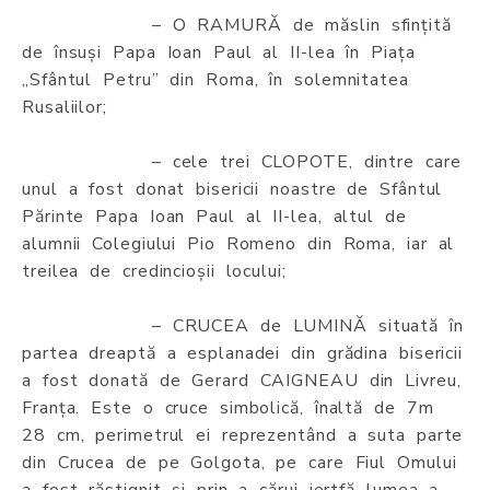
– O RAMURĂ de măslin sfințită
de însuși Papa Ioan Paul al II-lea în Piața
„Sfântul Petru” din Roma, în solemnitatea
Rusaliilor;
– cele trei CLOPOTE, dintre care
unul a fost donat bisericii noastre de Sfântul
Părinte Papa Ioan Paul al II-lea, altul de
alumnii Colegiului Pio Romeno din Roma, iar al
treilea de credincioșii locului;
– CRUCEA de LUMINĂ situată în
partea dreaptă a esplanadei din grădina bisericii
a fost donată de Gerard CAIGNEAU din Livreu,
Franța. Este o cruce simbolică, înaltă de 7m
28 cm, perimetrul ei reprezentând a suta parte
din Crucea de pe Golgota, pe care Fiul Omului
a fost răstignit și prin a cărui jertfă lumea a